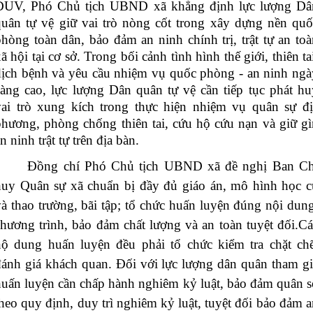
ĐUV, Phó Chủ tịch UBND xã khẳng định lực lượng Dâ
quân tự vệ giữ vai trò nòng cốt trong xây dựng nền quố
hòng toàn dân, bảo đảm an ninh chính trị, trật tự an toà
ã hội tại cơ sở. Trong bối cảnh tình hình thế giới, thiên ta
dịch bệnh và yêu cầu nhiệm vụ quốc phòng - an ninh ngà
càng cao, lực lượng Dân quân tự vệ cần tiếp tục phát hu
vai trò xung kích trong thực hiện nhiệm vụ quân sự đị
phương, phòng chống thiên tai, cứu hộ cứu nạn và giữ gì
n ninh trật tự trên địa bàn.
Đồng chí Phó Chủ tịch UBND xã đề nghị Ban Ch
huy Quân sự xã chuẩn bị đầy đủ giáo án, mô hình học c
à thao trường, bãi tập; tổ chức huấn luyện đúng nội dung
chương trình, bảo đảm chất lượng và an toàn tuyệt đối.Cá
nộ dung huấn luyện đều phải tổ chức kiểm tra chặt chẽ
đánh giá khách quan. Đối với lực lượng dân quân tham gi
huấn luyện cần chấp hành nghiêm kỷ luật, bảo đảm quân s
heo quy định, duy trì nghiêm kỷ luật, tuyệt đối bảo đảm 