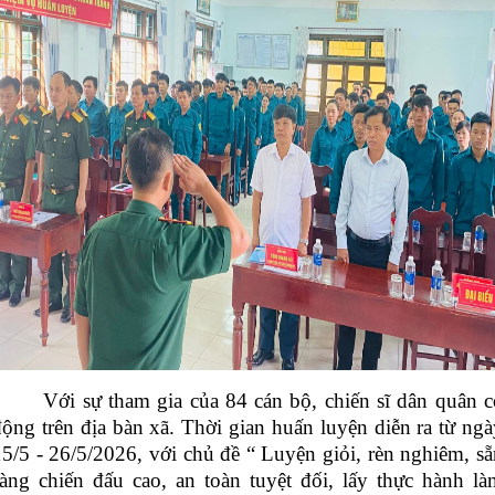
Với sự tham gia của 84 cán bộ, chiến sĩ dân quân c
động trên địa bàn xã.
Thời gian huấn luyện diễn ra từ ngà
5/5 - 26/5/2026, với chủ đề “ Luyện giỏi, rèn nghiêm, sẵ
sàng chiến đấu cao, an toàn tuyệt đối, lấy thực hành là