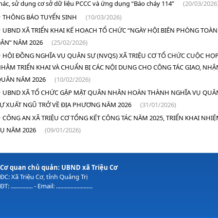
hác, sử dụng cơ sở dữ liệu PCCC và ứng dụng “Báo cháy 114”
(20/03/2026
THÔNG BÁO TUYỂN SINH
(10/03/2026)
UBND XÃ TRIỂN KHAI KẾ HOẠCH TỔ CHỨC “NGÀY HỘI BIÊN PHÒNG TOÀN
ÂN” NĂM 2026
(25/02/2026)
HỘI ĐỒNG NGHĨA VỤ QUÂN SỰ (NVQS) XÃ TRIỆU CƠ TỔ CHỨC CUỘC HỌ
HẰM TRIỂN KHAI VÀ CHUẨN BỊ CÁC NỘI DUNG CHO CÔNG TÁC GIAO, NHẬ
QUÂN NĂM 2026
(10/02/2026)
UBND XÃ TỔ CHỨC GẶP MẶT QUÂN NHÂN HOÀN THÀNH NGHĨA VỤ QUÂ
Ự XUẤT NGŨ TRỞ VỀ ĐỊA PHƯƠNG NĂM 2026
(31/01/2026)
CÔNG AN XÃ TRIỆU CƠ TỔNG KẾT CÔNG TÁC NĂM 2025, TRIỂN KHAI NHI
Ụ NĂM 2026
(09/01/2026)
Cơ quan chủ quản: UBND xã Triệu Cơ
ĐC: Xã Triệu Cơ, tỉnh Quảng Trị
ĐT: ............... - Email: .........................