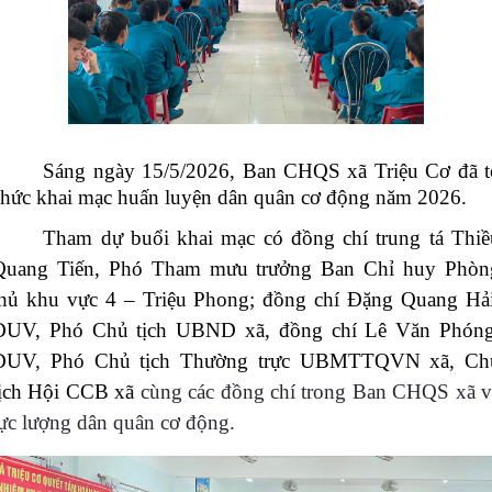
Sáng ngày 15/5/2026, Ban CHQS xã Triệu Cơ đã t
chức khai mạc huấn luyện dân quân cơ động năm 2026.
Tham dự buổi khai mạc có đồng chí trung tá Thiề
Quang Tiến, Phó Tham mưu trưởng Ban Chỉ huy Phòn
thủ khu vực 4 – Triệu Phong; đồng chí Đặng Quang Hải
ĐUV, Phó Chủ tịch UBND xã, đồng chí Lê Văn Phóng
ĐUV, Phó Chủ tịch Thường trực UBMTTQVN xã, Ch
tịch Hội CCB xã
cùng các đồng chí trong Ban CHQS xã v
lực lượng dân quân cơ động.