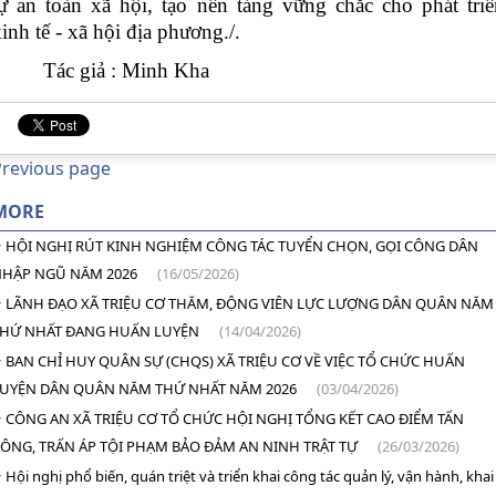
tự an toàn xã hội, tạo nền tảng vững chắc cho phát triể
inh tế - xã hội địa phương./.
Tác giả : Minh Kha
Previous page
MORE
HỘI NGHỊ RÚT KINH NGHIỆM CÔNG TÁC TUYỂN CHỌN, GỌI CÔNG DÂN
HẬP NGŨ NĂM 2026
(16/05/2026)
LÃNH ĐẠO XÃ TRIỆU CƠ THĂM, ĐỘNG VIÊN LỰC LƯỢNG DÂN QUÂN NĂM
HỨ NHẤT ĐANG HUẤN LUYỆN
(14/04/2026)
BAN CHỈ HUY QUÂN SỰ (CHQS) XÃ TRIỆU CƠ VỀ VIỆC TỔ CHỨC HUẤN
UYỆN DÂN QUÂN NĂM THỨ NHẤT NĂM 2026
(03/04/2026)
CÔNG AN XÃ TRIỆU CƠ TỔ CHỨC HỘI NGHỊ TỔNG KẾT CAO ĐIỂM TẤN
ÔNG, TRẤN ÁP TỘI PHẠM BẢO ĐẢM AN NINH TRẬT TỰ
(26/03/2026)
Hội nghị phổ biến, quán triệt và triển khai công tác quản lý, vận hành, khai