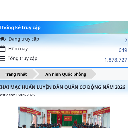
Thống kê truy cập
Đang truy cập
2
Hôm nay
649
Tổng truy cập
1.878.727
Trang Nhất
An ninh Quốc phòng
KHAI MẠC HUẤN LUYỆN DÂN QUÂN CƠ ĐỘNG NĂM 2026
ost date: 16/05/2026