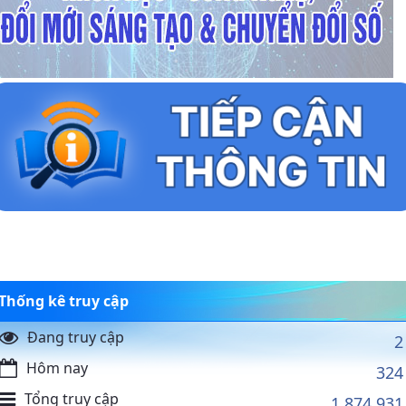
Thống kê truy cập
Đang truy cập
2
Hôm nay
324
Tổng truy cập
1.874.931