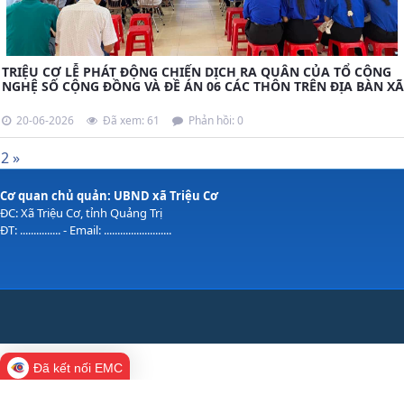
TRIỆU CƠ LỄ PHÁT ĐỘNG CHIẾN DỊCH RA QUÂN CỦA TỔ CÔNG
NGHỆ SỐ CỘNG ĐỒNG VÀ ĐỀ ÁN 06 CÁC THÔN TRÊN ĐỊA BÀN XÃ
20-06-2026
Đã xem: 61
Phản hồi: 0
1
2
»
Cơ quan chủ quản: UBND xã Triệu Cơ
ĐC: Xã Triệu Cơ, tỉnh Quảng Trị
ĐT: ............... - Email: .........................
Đã kết nối EMC