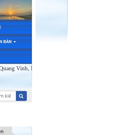
C
ĂN BẢN
ng Vinh, Mừng Xuân Ất Tỵ 2025!
ện