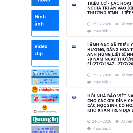
TRIỆU CƠ - CÁC HOẠT
NGHĨA TRI ÂN VÀO DỊ
THƯƠNG BINH - LIỆT S
Hình
ảnh
27-07-2026
Đã xem
Phản hồi: 0
LÃNH ĐẠO XÃ TRIỆU 
Video
HƯƠNG, DÂNG HOA T
clip
ANH HÙNG LIỆT SĨ N
79 NĂM NGÀY THƯƠNG
SĨ (27/7/1947 - 27/7/2
27-07-2026
Đã xem
Phản hồi: 0
HỘI NHÀ BÁO VIỆT N
CHO CÁC GIA ĐÌNH C
CÁC HỌC SINH CÓ H
KHÓ KHĂN TRÊN ĐỊA 
24-07-2026
Đã xem
Phản hồi: 0