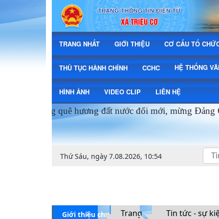
Tin tức - Sự kiện - Xã Triệu Cơ
TRANG NHẤT
GIỚI THIỆU
CƠ CẤU TỔ CHỨ
HỆ THỐNG V
THỦ TỤC HÀNH CHÍNH
CCHC
HÌNH ẢNH
VIDEO CLIP
LIÊN HỆ
Mừng quê hương đất nước đổi mới, mừng Đảng Qua
Thứ Sáu, ngày 7.08.2026, 10:54
Trang
Tin tức - sự ki
Giới thiệu chung