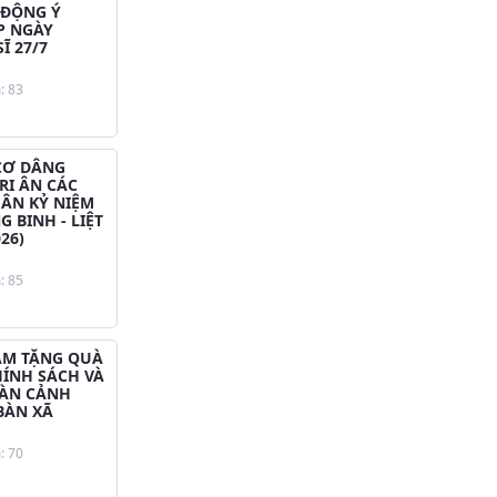
 ĐỘNG Ý
P NGÀY
Ĩ 27/7
: 83
CƠ DÂNG
RI ÂN CÁC
HÂN KỶ NIỆM
 BINH - LIỆT
026)
: 85
AM TẶNG QUÀ
HÍNH SÁCH VÀ
OÀN CẢNH
BÀN XÃ
: 70