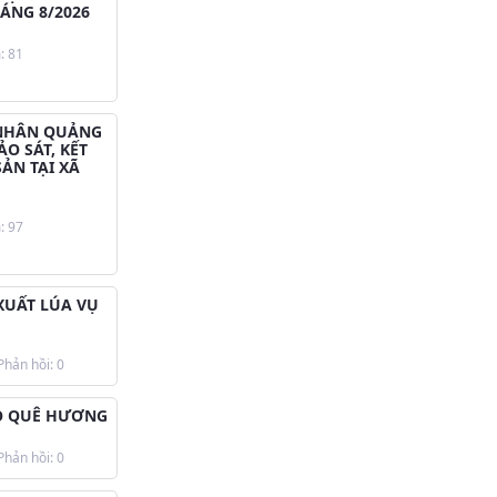
ÁNG 8/2026
: 81
 NHÂN QUẢNG
ẢO SÁT, KẾT
ẢN TẠI XÃ
: 97
XUẤT LÚA VỤ
hản hồi: 0
HO QUÊ HƯƠNG
hản hồi: 0