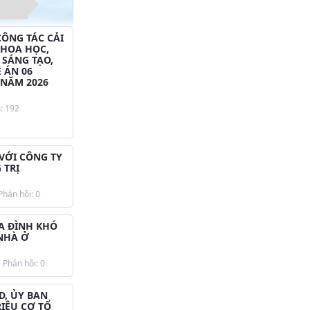
CÔNG TÁC CẢI
KHOA HỌC,
 SÁNG TẠO,
 ÁN 06
 NĂM 2026
: 192
 VỚI CÔNG TY
 TRỊ
hản hồi: 0
A ĐÌNH KHÓ
NHÀ Ở
Phản hồi: 0
D, ỦY BAN
RIỆU CƠ TỔ