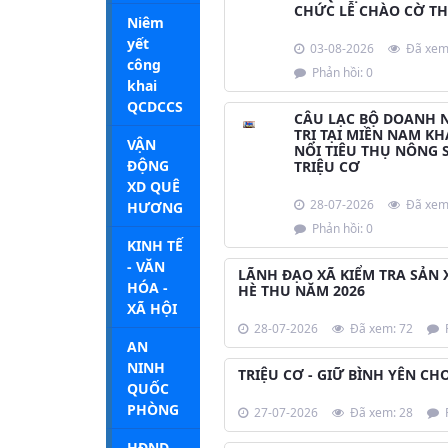
CHỨC LỄ CHÀO CỜ TH
Niêm
yết
03-08-2026
Đã xem
công
Phản hồi: 0
khai
QCDCCS
CÂU LẠC BỘ DOANH
TRỊ TẠI MIỀN NAM KH
VẬN
NỐI TIÊU THỤ NÔNG S
ĐỘNG
TRIỆU CƠ
XD QUÊ
28-07-2026
Đã xem
HƯƠNG
Phản hồi: 0
KINH TẾ
- VĂN
LÃNH ĐẠO XÃ KIỂM TRA SẢN 
HÓA -
HÈ THU NĂM 2026
XÃ HỘI
28-07-2026
Đã xem: 72
P
AN
NINH
TRIỆU CƠ - GIỮ BÌNH YÊN C
QUỐC
PHÒNG
27-07-2026
Đã xem: 28
P
HĐND