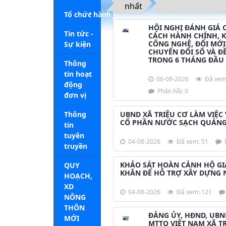
nhất
Tổ chức hành chính
HỘI NGHỊ ĐÁNH GIÁ 
Tin tức -
CÁCH HÀNH CHÍNH, 
CÔNG NGHỆ, ĐỔI MỚI
Sự kiện
CHUYỂN ĐỔI SỐ VÀ ĐỀ
TRONG 6 THÁNG ĐẦU
Thông
tin hoạt
06-08-2026
Đã xem
động
Phản hồi: 0
đơn vị
Thông
UBND XÃ TRIỆU CƠ LÀM VIỆC
CỔ PHẦN NƯỚC SẠCH QUẢNG
tin
tuyên
04-08-2026
Đã xem: 51
P
truyền
KHẢO SÁT HOÀN CẢNH HỘ GI
QUY
KHĂN ĐỂ HỖ TRỢ XÂY DỰNG 
HOẠCH,
XD
04-08-2026
Đã xem: 121
NÔNG
THÔN
ĐẢNG ỦY, HĐND, UBN
MỚI
MTTQ VIỆT NAM XÃ T