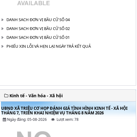
DANH SACH ĐƠN VỊ BẦU CỬ SỐ 04
DANH SACH ĐƠN VỊ BẦU CỬ SỐ 02
DANH SACH ĐƠN VỊ BẦU CỬ SỐ 01
PHIẾU XIN LỖI VÀ HẸN LẠI NGÀY TRẢ KẾT QUẢ
Kinh tế - Văn hóa - Xã hội
UBND XÃ TRIỆU CƠ HỌP ĐÁNH GIÁ TÌNH HÌNH KINH TẾ - XÃ HỘI
THÁNG 7, TRIỂN KHAI NHIỆM VỤ THÁNG 8 NĂM 2026
Ngày đăng: 05-08-2026
Lượt xem: 78