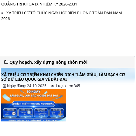
QUẢNG TRỊ KHÓA IX NHIỆM KỲ 2026-2031
XÃ TRIỆU CƠ TỔ CHỨC NGÀY HỘI BIÊN PHÒNG TOÀN DÂN NĂM
2026
Quy hoạch, xây dựng nông thôn mới
XÃ TRIỆU CƠ TRIỂN KHAI CHIẾN DỊCH “LÀM GIÀU, LÀM SẠCH CƠ
SỞ DỮ LIỆU QUỐC GIA VỀ ĐẤT ĐAI
Ngày đăng: 24-10-2025
Lượt xem: 345