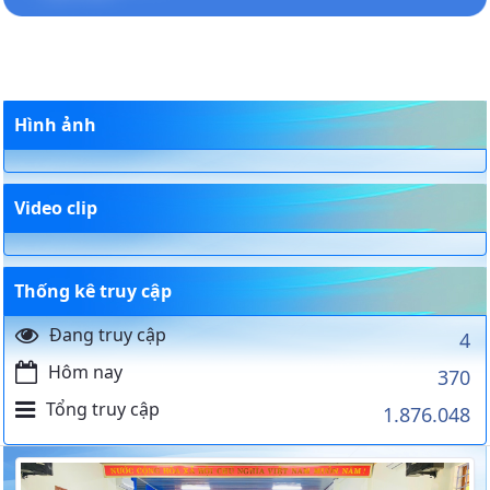
Hình ảnh
Video clip
Thống kê truy cập
Đang truy cập
4
Hôm nay
370
Tổng truy cập
1.876.048