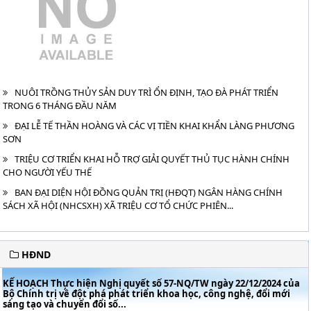
NUÔI TRỒNG THỦY SẢN DUY TRÌ ỔN ĐỊNH, TẠO ĐÀ PHÁT TRIỂN
TRONG 6 THÁNG ĐẦU NĂM
ĐẠI LỄ TẾ THẦN HOÀNG VÀ CÁC VỊ TIỀN KHAI KHẨN LÀNG PHƯƠNG
SƠN
TRIỆU CƠ TRIỂN KHAI HỖ TRỢ GIẢI QUYẾT THỦ TỤC HÀNH CHÍNH
CHO NGƯỜI YẾU THẾ
BAN ĐẠI DIỆN HỘI ĐỒNG QUẢN TRỊ (HĐQT) NGÂN HÀNG CHÍNH
SÁCH XÃ HỘI (NHCSXH) XÃ TRIỆU CƠ TỔ CHỨC PHIÊN...
HĐND
KẾ HOẠCH Thực hiện Nghị quyết số 57-NQ/TW ngày 22/12/2024 của
Bộ Chính trị về đột phá phát triển khoa học, công nghệ, đổi mới
sáng tạo và chuyển đổi số...