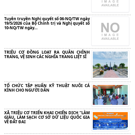
Tuyên truyền Nghị quyết số 06-NQ/TW ngày
19/5/2026 của Bộ Chính trị và Nghị quyết số
10-NQ/TW ngày...
TRIỆU CƠ ĐỒNG LOẠT RA QUÂN CHỈNH
TRANG, VỆ SINH CÁC NGHĨA TRANG LIỆT SĨ
TỔ CHỨC TẬP HUẤN KỸ THUẬT NUÔI CÁ
KÌNH CHO NGƯỜI DÂN
XÃ TRIỆU CƠ TRIỂN KHAI CHIẾN DỊCH “LÀM
GIÀU, LÀM SẠCH CƠ SỞ DỮ LIỆU QUỐC GIA
VỀ ĐẤT ĐAI