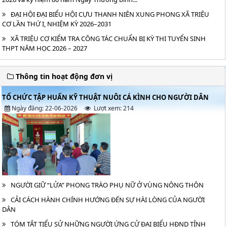
ĐẠI HỘI ĐẠI BIỂU HỘI CỰU THANH NIÊN XUNG PHONG XÃ TRIỆU
CƠ LẦN THỨ I, NHIỆM KỲ 2026–2031
XÃ TRIỆU CƠ KIỂM TRA CÔNG TÁC CHUẨN BỊ KỲ THI TUYỂN SINH
THPT NĂM HỌC 2026 – 2027
Thông tin hoạt động đơn vị
TỔ CHỨC TẬP HUẤN KỸ THUẬT NUÔI CÁ KÌNH CHO NGƯỜI DÂN
Ngày đăng: 22-06-2026
Lượt xem: 214
NGƯỜI GIỮ “LỬA” PHONG TRÀO PHỤ NỮ Ở VÙNG NÔNG THÔN
CẢI CÁCH HÀNH CHÍNH HƯỚNG ĐẾN SỰ HÀI LÒNG CỦA NGƯỜI
DÂN
TÓM TẮT TIỂU SỬ NHỮNG NGƯỜI ỨNG CỬ ĐẠI BIỂU HĐND TỈNH