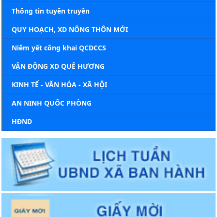
Thông tin tuyên truyền
QUY HOẠCH, XD NÔNG THÔN MỚI
Niêm yết công khai QCDCCS
VẬN ĐỘNG XD QUÊ HƯƠNG
KINH TẾ - VĂN HÓA - XÃ HỘI
AN NINH QUỐC PHÒNG
HĐND