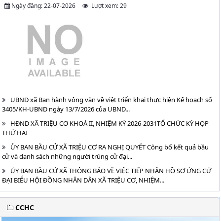
Ngày đăng: 22-07-2026
Lượt xem: 29
UBND xã Ban hành vông văn về việt triển khai thực hiện Kế hoạch số
3405/KH-UBND ngày 13/7/2026 của UBND...
HĐND XÃ TRIỆU CƠ KHOÁ II, NHIỆM KỲ 2026-2031TỔ CHỨC KỲ HỌP
THỨ HAI
ỦY BAN BẦU CỬ XÃ TRIỆU CƠ RA NGHỊ QUYẾT Công bố kết quả bầu
cử và danh sách những người trúng cử đại...
ỦY BAN BẦU CỬ XÃ THÔNG BÁO VỀ VIỆC TIẾP NHẬN HỒ SƠ ỨNG CỬ
ĐẠI BIỂU HỘI ĐỒNG NHÂN DÂN XÃ TRIỆU CƠ, NHIỆM...
CCHC