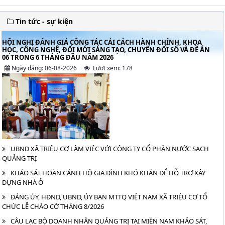
Tin tức - sự kiện
HỘI NGHỊ ĐÁNH GIÁ CÔNG TÁC CẢI CÁCH HÀNH CHÍNH, KHOA
HỌC, CÔNG NGHỆ, ĐỔI MỚI SÁNG TẠO, CHUYỂN ĐỔI SỐ VÀ ĐỀ ÁN
06 TRONG 6 THÁNG ĐẦU NĂM 2026
Ngày đăng: 06-08-2026
Lượt xem: 178
UBND XÃ TRIỆU CƠ LÀM VIỆC VỚI CÔNG TY CỔ PHẦN NƯỚC SẠCH
QUẢNG TRỊ
KHẢO SÁT HOÀN CẢNH HỘ GIA ĐÌNH KHÓ KHĂN ĐỂ HỖ TRỢ XÂY
DỰNG NHÀ Ở
ĐẢNG ỦY, HĐND, UBND, ỦY BAN MTTQ VIỆT NAM XÃ TRIỆU CƠ TỔ
CHỨC LỄ CHÀO CỜ THÁNG 8/2026
CÂU LẠC BỘ DOANH NHÂN QUẢNG TRỊ TẠI MIỀN NAM KHẢO SÁT,