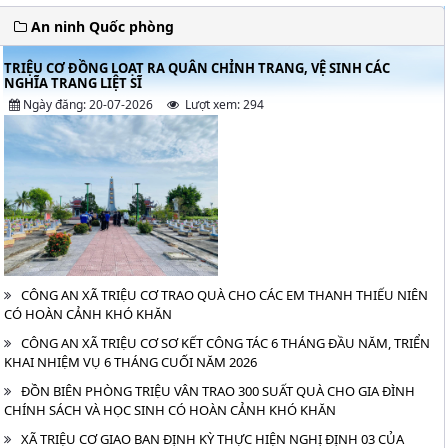
An ninh Quốc phòng
TRIỆU CƠ ĐỒNG LOẠT RA QUÂN CHỈNH TRANG, VỆ SINH CÁC
NGHĨA TRANG LIỆT SĨ
Ngày đăng: 20-07-2026
Lượt xem: 294
CÔNG AN XÃ TRIỆU CƠ TRAO QUÀ CHO CÁC EM THANH THIẾU NIÊN
CÓ HOÀN CẢNH KHÓ KHĂN
CÔNG AN XÃ TRIỆU CƠ SƠ KẾT CÔNG TÁC 6 THÁNG ĐẦU NĂM, TRIỂN
KHAI NHIỆM VỤ 6 THÁNG CUỐI NĂM 2026
ĐỒN BIÊN PHÒNG TRIỆU VÂN TRAO 300 SUẤT QUÀ CHO GIA ĐÌNH
CHÍNH SÁCH VÀ HỌC SINH CÓ HOÀN CẢNH KHÓ KHĂN
XÃ TRIỆU CƠ GIAO BAN ĐỊNH KỲ THỰC HIỆN NGHỊ ĐỊNH 03 CỦA