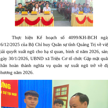
Thực hiện Kế hoạch số 4099/KH-BCH ngà
16/12/2025 của Bộ Chỉ huy Quân sự tỉnh Quảng Trị về việ
iải quyết xuất ngũ cho hạ sĩ quan, binh sĩ năm 2026, sán
ngày 30/1/2026, UBND xã Triệu Cơ tổ chức Gặp mặt quâ
nhân hoàn thành nghĩa vụ quân sự xuất ngũ trở về đị
phương năm 2026.