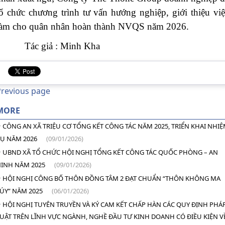
tổ chức chương trình tư vấn hướng nghiệp, giới thiệu việ
làm cho quân nhân hoàn thành NVQS năm 2026.
Tác giả : Minh Kha
Previous page
MORE
CÔNG AN XÃ TRIỆU CƠ TỔNG KẾT CÔNG TÁC NĂM 2025, TRIỂN KHAI NHI
Ụ NĂM 2026
(09/01/2026)
UBND XÃ TỔ CHỨC HỘI NGHỊ TỔNG KẾT CÔNG TÁC QUỐC PHÒNG – AN
INH NĂM 2025
(09/01/2026)
HỘI NGHỊ CÔNG BỐ THÔN ĐỒNG TÂM 2 ĐẠT CHUẨN “THÔN KHÔNG MA
ÚY” NĂM 2025
(06/01/2026)
HỘI NGHỊ TUYÊN TRUYỀN VÀ KÝ CAM KẾT CHẤP HÀN CÁC QUY ĐỊNH PHÁ
UẬT TRÊN LĨNH VỰC NGÀNH, NGHỀ ĐẦU TƯ KINH DOANH CÓ ĐIỀU KIỆN V