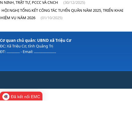
N NINH, TRẬT TỰ, PCCC VÀ CNCH
(30/12/2025)
HỘI NGHỊ TỔNG KẾT CÔNG TÁC TUYỂN QUÂN NĂM 2025, TRIỂN KHAI
HIỆM VỤ NĂM 2026
(01/10/2025)
Cơ quan chủ quản: UBND xã Triệu Cơ
ĐC: Xã Triệu Cơ, tỉnh Quảng Trị
ĐT: ............... - Email: .........................
Đã kết nối EMC