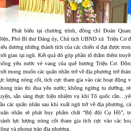
Phát biểu tại chương trình, đồng chí Đoàn Quan
Diện, Phó Bí thư Đảng ủy, Chủ tịch UBND xã Triệu Cơ đ
iểu dương những thành tích của các chiến sĩ đạt được tro
hời gian tại ngũ. Kết quả đó góp phần tô thắm thêm truyề
thống yêu nước vẻ vang của quê hương Triệu Cơ. Đồn
thời mong muốn các quân nhân trở về địa phương trở thàn
ực lượng nòng cốt, tích cực tham gia vào các hoạt động v
phong trào thi đua yêu nước; không ngừng tu dưỡng, rè
luyện, sẵn sàng thực hiện nhiệm vụ khi Tổ quốc cần…yê
cầu các quân nhân sau khi xuất ngũ trở về địa phương, cá
quân nhân sẽ phát huy phẩm chất “Bộ đội Cụ Hồ”, tr
thành lực lượng nòng cốt tham gia tích cực vào các hoạ
động và phong trào địa phương.