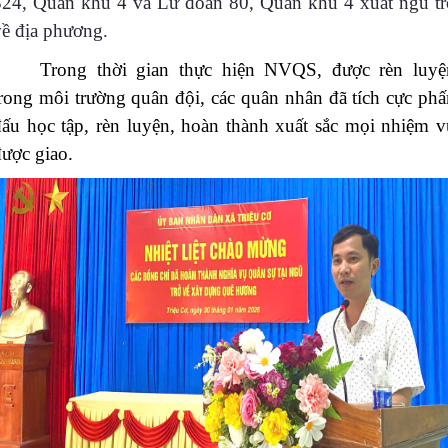
324, Quân khu 4 và Lữ đoàn 80, Quân khu 4 xuất ngũ tr
về địa phương.
Trong thời gian thực hiện NVQS, được rèn luyệ
trong môi trường quân đội, các quân nhân đã tích cực phấ
đấu học tập, rèn luyện, hoàn thành xuất sắc mọi nhiệm v
được giao.