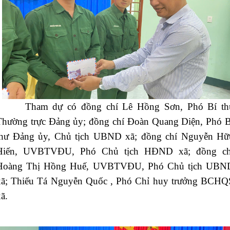
Tham dự có đồng chí Lê Hồng Sơn, Phó Bí th
Thường trực Đảng ủy; đồng chí Đoàn Quang Diện, Phó B
thư Đảng ủy, Chủ tịch UBND xã; đồng chí Nguyễn Hữ
Hiến, UVBTVĐU, Phó Chủ tịch HĐND xã; đồng ch
Hoàng Thị Hồng Huế, UVBTVĐU, Phó Chủ tịch UBN
xã; Thiếu Tá Nguyễn Quốc , Phó Chỉ huy trưởng BCHQ
ã.