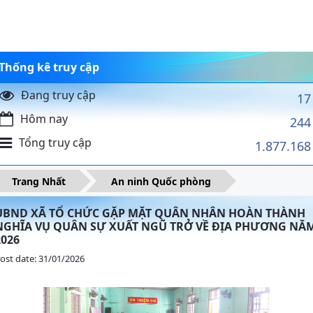
Thống kê truy cập
Đang truy cập
17
Hôm nay
244
Tổng truy cập
1.877.168
Trang Nhất
An ninh Quốc phòng
UBND XÃ TỔ CHỨC GẶP MẶT QUÂN NHÂN HOÀN THÀNH
NGHĨA VỤ QUÂN SỰ XUẤT NGŨ TRỞ VỀ ĐỊA PHƯƠNG NĂ
2026
ost date: 31/01/2026