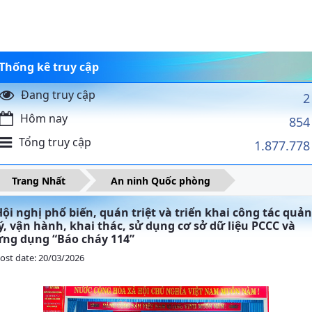
Thống kê truy cập
Đang truy cập
2
Hôm nay
854
Tổng truy cập
1.877.778
Trang Nhất
An ninh Quốc phòng
ội nghị phổ biến, quán triệt và triển khai công tác quản
ý, vận hành, khai thác, sử dụng cơ sở dữ liệu PCCC và
ứng dụng “Báo cháy 114”
ost date: 20/03/2026