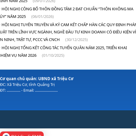
INH NĂM 2025
(09/01/2026)
HỘI NGHỊ CÔNG BỐ THÔN ĐỒNG TÂM 2 ĐẠT CHUẨN “THÔN KHÔNG MA
ÚY” NĂM 2025
(06/01/2026)
HỘI NGHỊ TUYÊN TRUYỀN VÀ KÝ CAM KẾT CHẤP HÀN CÁC QUY ĐỊNH PHÁ
UẬT TRÊN LĨNH VỰC NGÀNH, NGHỀ ĐẦU TƯ KINH DOANH CÓ ĐIỀU KIỆN V
N NINH, TRẬT TỰ, PCCC VÀ CNCH
(30/12/2025)
HỘI NGHỊ TỔNG KẾT CÔNG TÁC TUYỂN QUÂN NĂM 2025, TRIỂN KHAI
HIỆM VỤ NĂM 2026
(01/10/2025)
Cơ quan chủ quản: UBND xã Triệu Cơ
ĐC: Xã Triệu Cơ, tỉnh Quảng Trị
ĐT: ............... - Email: .........................