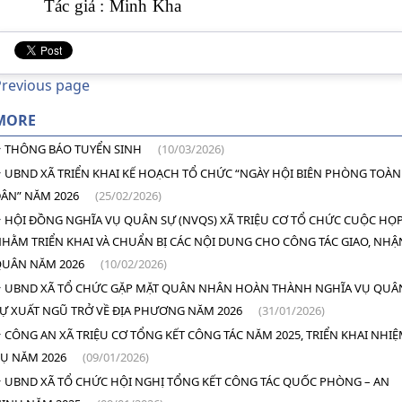
Tác giả : Minh Kha
Previous page
MORE
THÔNG BÁO TUYỂN SINH
(10/03/2026)
UBND XÃ TRIỂN KHAI KẾ HOẠCH TỔ CHỨC “NGÀY HỘI BIÊN PHÒNG TOÀN
ÂN” NĂM 2026
(25/02/2026)
HỘI ĐỒNG NGHĨA VỤ QUÂN SỰ (NVQS) XÃ TRIỆU CƠ TỔ CHỨC CUỘC HỌ
HẰM TRIỂN KHAI VÀ CHUẨN BỊ CÁC NỘI DUNG CHO CÔNG TÁC GIAO, NHẬ
QUÂN NĂM 2026
(10/02/2026)
UBND XÃ TỔ CHỨC GẶP MẶT QUÂN NHÂN HOÀN THÀNH NGHĨA VỤ QUÂ
Ự XUẤT NGŨ TRỞ VỀ ĐỊA PHƯƠNG NĂM 2026
(31/01/2026)
CÔNG AN XÃ TRIỆU CƠ TỔNG KẾT CÔNG TÁC NĂM 2025, TRIỂN KHAI NHI
Ụ NĂM 2026
(09/01/2026)
UBND XÃ TỔ CHỨC HỘI NGHỊ TỔNG KẾT CÔNG TÁC QUỐC PHÒNG – AN