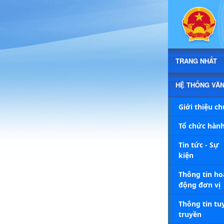
Chi tiết tin - Xã Triệu Cơ
TRANG NHẤT
HỆ THỐNG VĂ
Giới thiệu c
Tổ chức hành
Tin tức - Sự
kiện
Thông tin ho
động đơn vị
Thông tin tu
truyền