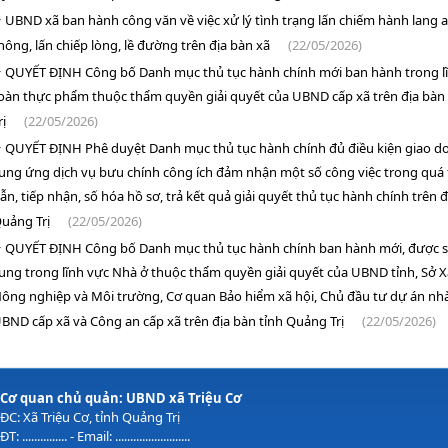
UBND xã ban hành công văn về việc xử lý tình trạng lấn chiếm hành lang 
hông, lấn chiếp lòng, lề đường trên địa bàn xã
(22/05/2026)
QUYẾT ĐỊNH Công bố Danh mục thủ tục hành chính mới ban hành trong l
oàn thực phẩm thuộc thẩm quyền giải quyết của UBND cấp xã trên địa bàn
rị
(22/05/2026)
QUYẾT ĐỊNH Phê duyệt Danh mục thủ tục hành chính đủ điều kiện giao d
ung ứng dịch vụ bưu chính công ích đảm nhận một số công việc trong quá
ẫn, tiếp nhận, số hóa hồ sơ, trả kết quả giải quyết thủ tục hành chính trên đ
uảng Trị
(22/05/2026)
QUYẾT ĐỊNH Công bố Danh mục thủ tục hành chính ban hành mới, được s
ung trong lĩnh vực Nhà ở thuộc thẩm quyền giải quyết của UBND tỉnh, Sở 
ông nghiệp và Môi trường, Cơ quan Bảo hiểm xã hội, Chủ đầu tư dự án nhà 
BND cấp xã và Công an cấp xã trên địa bàn tỉnh Quảng Trị
(22/05/2026)
Cơ quan chủ quản: UBND xã Triệu Cơ
ĐC: Xã Triệu Cơ, tỉnh Quảng Trị
ĐT: ............... - Email: .........................