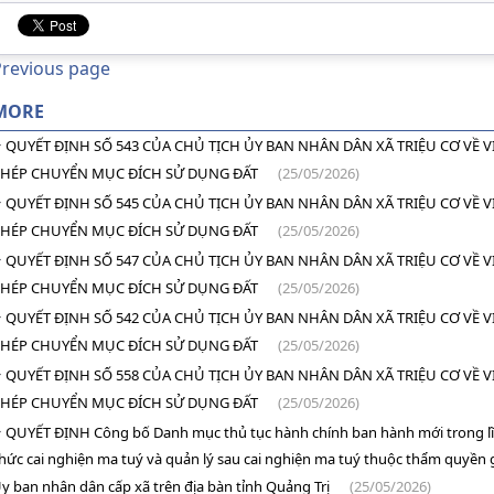
Previous page
MORE
QUYẾT ĐỊNH SỐ 543 CỦA CHỦ TỊCH ỦY BAN NHÂN DÂN XÃ TRIỆU CƠ VỀ V
HÉP CHUYỂN MỤC ĐÍCH SỬ DỤNG ĐẤT
(25/05/2026)
QUYẾT ĐỊNH SỐ 545 CỦA CHỦ TỊCH ỦY BAN NHÂN DÂN XÃ TRIỆU CƠ VỀ V
HÉP CHUYỂN MỤC ĐÍCH SỬ DỤNG ĐẤT
(25/05/2026)
QUYẾT ĐỊNH SỐ 547 CỦA CHỦ TỊCH ỦY BAN NHÂN DÂN XÃ TRIỆU CƠ VỀ V
HÉP CHUYỂN MỤC ĐÍCH SỬ DỤNG ĐẤT
(25/05/2026)
QUYẾT ĐỊNH SỐ 542 CỦA CHỦ TỊCH ỦY BAN NHÂN DÂN XÃ TRIỆU CƠ VỀ V
HÉP CHUYỂN MỤC ĐÍCH SỬ DỤNG ĐẤT
(25/05/2026)
QUYẾT ĐỊNH SỐ 558 CỦA CHỦ TỊCH ỦY BAN NHÂN DÂN XÃ TRIỆU CƠ VỀ V
HÉP CHUYỂN MỤC ĐÍCH SỬ DỤNG ĐẤT
(25/05/2026)
QUYẾT ĐỊNH Công bố Danh mục thủ tục hành chính ban hành mới trong lĩ
hức cai nghiện ma tuý và quản lý sau cai nghiện ma tuý thuộc thẩm quyền g
y ban nhân dân cấp xã trên địa bàn tỉnh Quảng Trị
(25/05/2026)