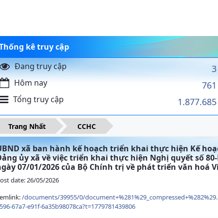
Thống kê truy cập
Đang truy cập
3
Hôm nay
761
Tổng truy cập
1.877.685
Trang Nhất
CCHC
UBND xã ban hành kế hoạch triển khai thực hiện Kế hoạ
Đảng ủy xã về việc triển khai thực hiện Nghị quyết số 8
ngày 07/01/2026 của Bộ Chính trị về phát triển văn hoá 
ost date: 26/05/2026
emlink:
/documents/39955/0/document+%281%29_compressed+%282%29.p
596-67a7-e91f-6a35b98078ca?t=1779781439806