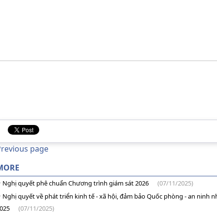
Previous page
MORE
Nghị quyết phê chuẩn Chương trình giám sát 2026
(07/11/2025)
Nghị quyết về phát triển kinh tế - xã hội, đảm bảo Quốc phòng - an ninh
025
(07/11/2025)