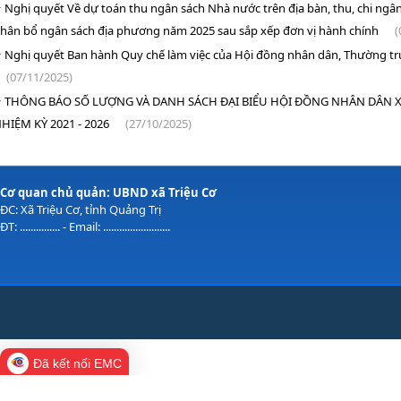
Nghị quyết Về dự toán thu ngân sách Nhà nước trên địa bàn, thu, chi ngâ
hân bổ ngân sách địa phương năm 2025 sau sắp xếp đơn vị hành chính
(
Nghị quyết Ban hành Quy chế làm việc của Hội đồng nhân dân, Thường t
(07/11/2025)
THÔNG BÁO SỐ LƯỢNG VÀ DANH SÁCH ĐẠI BIỂU HỘI ĐỒNG NHÂN DÂN XÃ
HIỆM KỲ 2021 - 2026
(27/10/2025)
Cơ quan chủ quản: UBND xã Triệu Cơ
ĐC: Xã Triệu Cơ, tỉnh Quảng Trị
ĐT: ............... - Email: .........................
Đã kết nối EMC