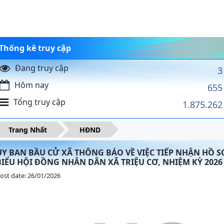
Thống kê truy cập
Đang truy cập
3
Hôm nay
655
Tổng truy cập
1.875.262
Trang Nhất
HĐND
ỦY BAN BẦU CỬ XÃ THÔNG BÁO VỀ VIỆC TIẾP NHẬN HỒ S
BIỂU HỘI ĐỒNG NHÂN DÂN XÃ TRIỆU CƠ, NHIỆM KỲ 2026 
ost date: 26/01/2026