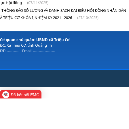
rực Hội đồng
(07/11/2025)
THÔNG BÁO SỐ LƯỢNG VÀ DANH SÁCH ĐẠI BIỂU HỘI ĐỒNG NHÂN DÂN
Ã TRIỆU CƠ KHÓA I, NHIỆM KỲ 2021 - 2026
(27/10/2025)
Cơ quan chủ quản: UBND xã Triệu Cơ
ĐC: Xã Triệu Cơ, tỉnh Quảng Trị
ĐT: ............... - Email: .........................
Đã kết nối EMC