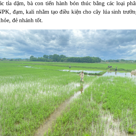
tác tỉa dặm, bà con tiến hành bón thúc bằng các loại phâ
NPK, đạm, kali nhằm tạo điều kiện cho cây lúa sinh trưởn
hỏe, đẻ nhánh tốt.