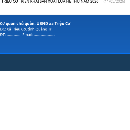
TRIỆU CƠ TRIỂN KHAI SẢN XUẤT LÚA HÈ THU NĂM 2026
(11/05/2026)
Cơ quan chủ quản: UBND xã Triệu Cơ
ĐC: Xã Triệu Cơ, tỉnh Quảng Trị
ĐT: ............... - Email: .........................