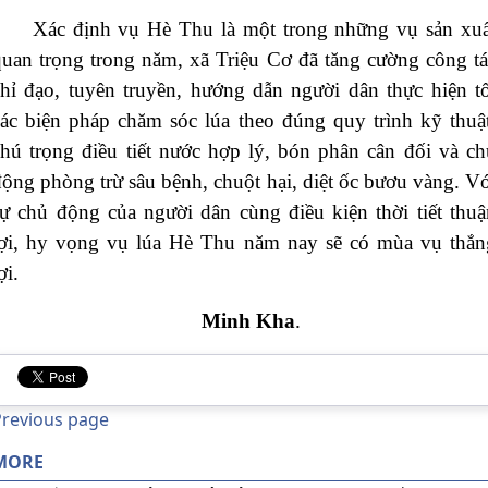
Xác định vụ Hè Thu là một trong những vụ sản xuấ
quan trọng trong năm, xã Triệu Cơ đã tăng cường công tá
chỉ đạo, tuyên truyền, hướng dẫn người dân thực hiện tố
các biện pháp chăm sóc lúa theo đúng quy trình kỹ thuật
chú trọng điều tiết nước hợp lý, bón phân cân đối và ch
ộng phòng trừ sâu bệnh, chuột hại, diệt ốc bươu vàng. Vớ
sự chủ động của người dân cùng điều kiện thời tiết thuậ
lợi, hy vọng vụ lúa Hè Thu năm nay sẽ có mùa vụ thắn
ợi.
Minh Kha
.
Previous page
MORE