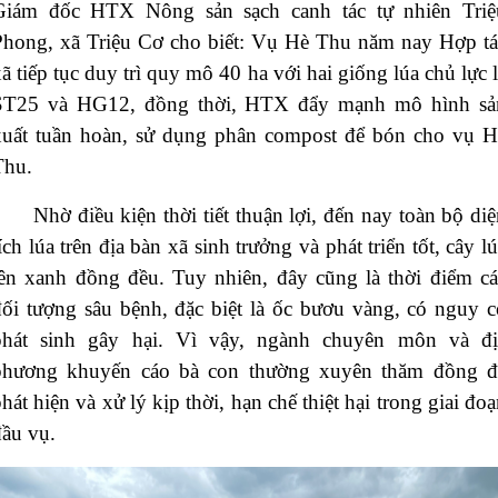
Giám đốc HTX Nông sản sạch canh tác tự nhiên Triệ
Phong, xã Triệu Cơ cho biết: Vụ Hè Thu năm nay Hợp tá
ã tiếp tục duy trì quy mô 40 ha với hai giống lúa chủ lực 
ST25 và HG12, đồng thời, HTX đẩy mạnh mô hình sả
xuất tuần hoàn, sử dụng phân compost để bón cho vụ H
Thu.
Nhờ điều kiện thời tiết thuận lợi, đến nay toàn bộ di
ích lúa trên địa bàn xã sinh trưởng và phát triển tốt, cây l
lên xanh đồng đều. Tuy nhiên, đây cũng là thời điểm cá
đối tượng sâu bệnh, đặc biệt là ốc bươu vàng, có nguy c
phát sinh gây hại. Vì vậy, ngành chuyên môn và đị
phương khuyến cáo bà con thường xuyên thăm đồng đ
hát hiện và xử lý kịp thời, hạn chế thiệt hại trong giai đo
đầu vụ.