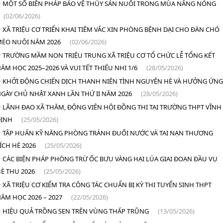
MỘT SỐ BIÊN PHÁP BẢO VỆ THỦY SẢN NUÔI TRONG MÙA NẮNG NÓNG
(02/06/2026)
XÃ TRIỆU CƠ TRIỂN KHAI TIÊM VẮC XIN PHÒNG BỆNH DẠI CHO ĐÀN CHÓ
ÈO NUÔI NĂM 2026
(02/06/2026)
TRƯỜNG MẦM NON TRIỆU TRUNG XÃ TRIỆU CƠ TỔ CHỨC LỄ TỔNG KẾT
ĂM HỌC 2025–2026 VÀ VUI TẾT THIẾU NHI 1/6
(28/05/2026)
KHỞI ĐỘNG CHIẾN DỊCH THANH NIÊN TÌNH NGUYỆN HÈ VÀ HƯỞNG ỨNG
GÀY CHỦ NHẬT XANH LẦN THỨ II NĂM 2026
(28/05/2026)
LÃNH ĐẠO XÃ THĂM, ĐỘNG VIÊN HỘI ĐỒNG THI TẠI TRƯỜNG THPT VĨNH
ĐỊNH
(25/05/2026)
TẬP HUẤN KỸ NĂNG PHÒNG TRÁNH ĐUỐI NƯỚC VÀ TAI NẠN THƯƠNG
ÍCH HÈ 2026
(25/05/2026)
CÁC BIỆN PHÁP PHÒNG TRỪ ỐC BƯU VÀNG HẠI LÚA GIAI ĐOẠN ĐẦU VỤ
È THU 2026
(25/05/2026)
XÃ TRIỆU CƠ KIỂM TRA CÔNG TÁC CHUẨN BỊ KỲ THI TUYỂN SINH THPT
ĂM HỌC 2026 – 2027
(22/05/2026)
HIỆU QUẢ TRỒNG SEN TRÊN VÙNG THẤP TRŨNG
(13/05/2026)