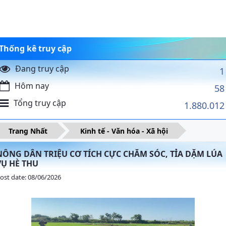
Thống kê truy cập
Đang truy cập
1
Hôm nay
58
Tổng truy cập
1.880.012
Trang Nhất
Kinh tế - Văn hóa - Xã hội
NÔNG DÂN TRIỆU CƠ TÍCH CỰC CHĂM SÓC, TỈA DẶM LÚA
VỤ HÈ THU
ost date: 08/06/2026