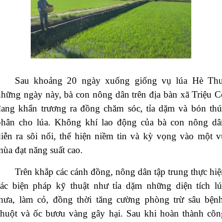
Sau khoảng 20 ngày xuống giống vụ lúa Hè Thu
những ngày này, bà con nông dân trên địa bàn xã Triệu C
đang khẩn trương ra đồng chăm sóc, tỉa dặm và bón thú
phân cho lúa. Không khí lao động của bà con nông dâ
diễn ra sôi nổi, thể hiện niềm tin và kỳ vọng vào một v
ùa đạt năng suất cao.
Trên khắp các cánh đồng, nông dân tập trung thực hiệ
các biện pháp kỹ thuật như tỉa dặm những diện tích lú
thưa, làm cỏ, đồng thời tăng cường phòng trừ sâu bệnh
chuột và ốc bươu vàng gây hại. Sau khi hoàn thành côn