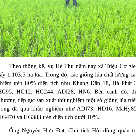
Theo thống kê, vụ Hè Thu năm nay xã Triệu Cơ gie
ấy 1.103,5 ha lúa. Trong đó, các giống lúa chất lượng ca
chiếm trên 80% diện tích như Khang Dân 18, Hà Phát 3
HC95, HG12, HG244, ADI28, HN6. Bên cạnh đó, đị
hương tiếp tục sản xuất thử nghiệm một số giống lúa triể
vọng đã qua khảo nghiệm như ADI73, HD16, MaHy85
HG470 và HG383 trên diện tích dưới 10%.
Ông Nguyễn Hữu Đạt, Chủ tịch Hội đồng quản trị