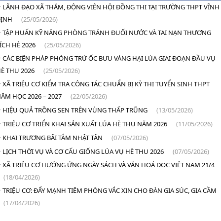
LÃNH ĐẠO XÃ THĂM, ĐỘNG VIÊN HỘI ĐỒNG THI TẠI TRƯỜNG THPT VĨNH
ĐỊNH
(25/05/2026)
TẬP HUẤN KỸ NĂNG PHÒNG TRÁNH ĐUỐI NƯỚC VÀ TAI NẠN THƯƠNG
ÍCH HÈ 2026
(25/05/2026)
CÁC BIỆN PHÁP PHÒNG TRỪ ỐC BƯU VÀNG HẠI LÚA GIAI ĐOẠN ĐẦU VỤ
È THU 2026
(25/05/2026)
XÃ TRIỆU CƠ KIỂM TRA CÔNG TÁC CHUẨN BỊ KỲ THI TUYỂN SINH THPT
ĂM HỌC 2026 – 2027
(22/05/2026)
HIỆU QUẢ TRỒNG SEN TRÊN VÙNG THẤP TRŨNG
(13/05/2026)
TRIỆU CƠ TRIỂN KHAI SẢN XUẤT LÚA HÈ THU NĂM 2026
(11/05/2026)
KHAI TRƯƠNG BÃI TẮM NHẬT TÂN
(07/05/2026)
LỊCH THỜI VỤ VÀ CƠ CẤU GIỐNG LÚA VỤ HÈ THU 2026
(07/05/2026)
XÃ TRIỆU CƠ HƯỞNG ỨNG NGÀY SÁCH VÀ VĂN HOÁ ĐỌC VIỆT NAM 21/4
(18/04/2026)
TRIỆU CƠ: ĐẨY MẠNH TIÊM PHÒNG VẮC XIN CHO ĐÀN GIA SÚC, GIA CẦM
(17/04/2026)