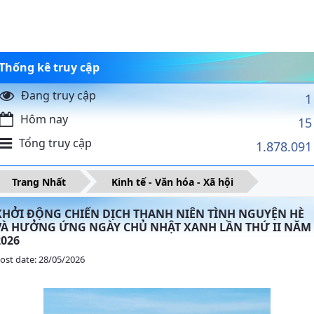
Thống kê truy cập
Đang truy cập
1
Hôm nay
15
Tổng truy cập
1.878.091
Trang Nhất
Kinh tế - Văn hóa - Xã hội
KHỞI ĐỘNG CHIẾN DỊCH THANH NIÊN TÌNH NGUYỆN HÈ
VÀ HƯỞNG ỨNG NGÀY CHỦ NHẬT XANH LẦN THỨ II NĂM
2026
ost date: 28/05/2026