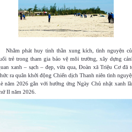
Nhằm phát huy tinh thần xung kích, tình nguyện củ
tuổi trẻ trong tham gia bảo vệ môi trường, xây dựng cản
quan xanh – sạch – đẹp, vừa qua, Đoàn xã Triệu Cơ đã t
chức ra quân khởi động Chiến dịch Thanh niên tình nguyệ
hè năm 2026 gắn với hưởng ứng Ngày Chủ nhật xanh lầ
thứ II năm 2026.