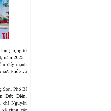
long trọng tổ
I, năm 2025 -
nhằm đẩy mạnh
ao sức khỏe và
g Sơn, Phó Bí
ễn Đức Diện,
 chí Nguyễn
xã cùng các