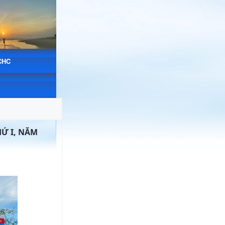
CHC
HỨ I, NĂM