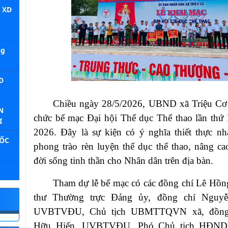
 XD
ng
D
Chiều ngày 28/5/2026, UBND xã Triệu Cơ 
N
chức bế mạc Đại hội Thể dục Thể thao lần thứ 
I
2026. Đây là sự kiện có ý nghĩa thiết thực 
ỐC
phong trào rèn luyện thể dục thể thao, nâng c
đời sống tinh thần cho Nhân dân trên địa bàn.
Tham dự lễ bế mạc có các đồng chí L
ê Hồn
thư Thường trực Đảng ủy, đồng chí Nguy
UVBTVĐU, Chủ tịch UBMTTQVN xã, đồng
Hữu Hiến, UVBTVĐU, Phó Chủ tịch HĐND 