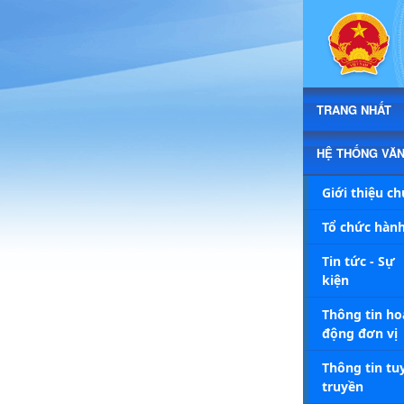
Chi tiết tin - Xã Triệu Cơ
TRANG NHẤT
HỆ THỐNG VĂ
Giới thiệu c
Tổ chức hành
Tin tức - Sự
kiện
Thông tin ho
động đơn vị
Thông tin tu
truyền