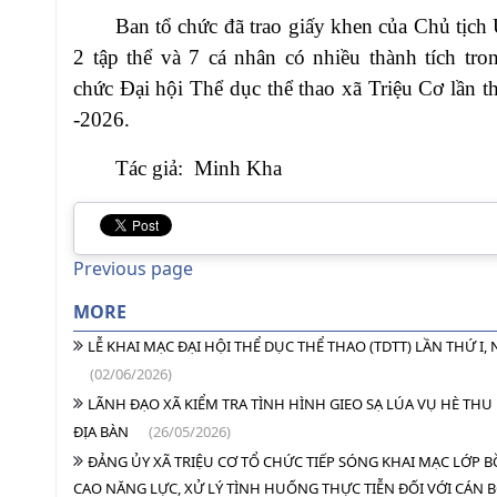
Ban tổ chức đã trao giấy khen của Chủ tịc
2 tập thể và 7 cá nhân có nhiều thành tích tro
chức Đại hội Thể dục thể thao xã Triệu Cơ lần 
-2026.
Tác giả: Minh Kha
Previous page
MORE
LỄ KHAI MẠC ĐẠI HỘI THỂ DỤC THỂ THAO (TDTT) LẦN THỨ I, 
(02/06/2026)
LÃNH ĐẠO XÃ KIỂM TRA TÌNH HÌNH GIEO SẠ LÚA VỤ HÈ THU
ĐỊA BÀN
(26/05/2026)
ĐẢNG ỦY XÃ TRIỆU CƠ TỔ CHỨC TIẾP SÓNG KHAI MẠC LỚP 
CAO NĂNG LỰC, XỬ LÝ TÌNH HUỐNG THỰC TIỄN ĐỐI VỚI CÁN 