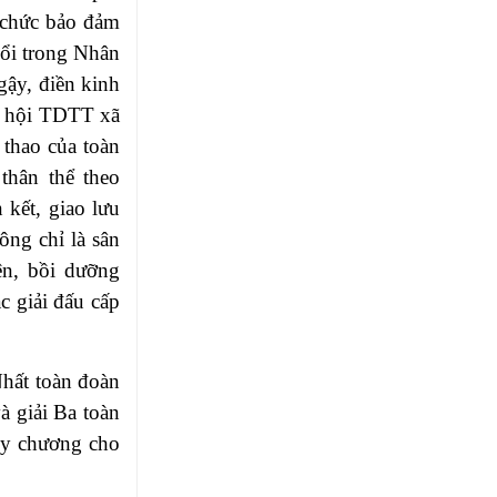
 chức bảo đảm
nổi trong Nhân
gậy, điền kinh
i hội TDTT xã
 thao của toàn
thân thể theo
 kết, giao lưu
ông chỉ là sân
ện, bồi dưỡng
c giải đấu cấp
Nhất toàn đoàn
à giải Ba toàn
uy chương cho