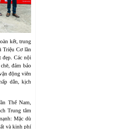
oàn kết, trung
ã Triệu Cơ lần
t đẹp. Các nội
 chẽ, đảm bảo
c vận động viên
hấp dẫn, kịch
Trần Thế Nam,
ách Trung tâm
mạnh: Mặc dù
hất và kinh phí