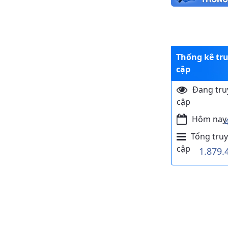
Thống kê tr
cập
Đang tru
cập
Hôm nay
Tổng truy
cập
1.879.