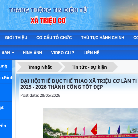
GIỚI THIỆU
CƠ CẤU TỔ CHỨC
THỦ TỤC HÀNH CHÍNH
C
N BẢN
HÌNH ẢNH
VIDEO CLIP
LIÊN HỆ
hung
Trang Nhất
Tin tức - sự kiện
 chính
ĐẠI HỘI THỂ DỤC THỂ THAO XÃ TRIỆU CƠ LẦN T
2025 - 2026 THÀNH CÔNG TỐT ĐẸP
Post date: 28/05/2026
ạt
yên