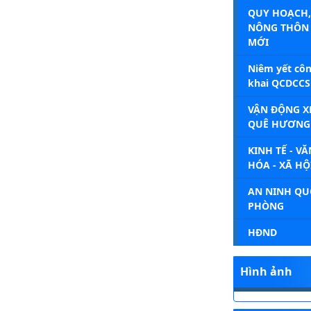
QUY HOẠCH,
NÔNG THÔN
MỚI
Niêm yết cô
khai QCDCCS
VẬN ĐỘNG X
QUÊ HƯƠNG
KINH TẾ - VĂ
HÓA - XÃ HỘ
AN NINH QU
PHÒNG
HĐND
Hình ảnh