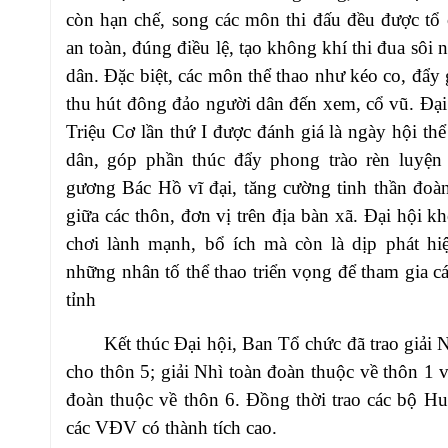
còn hạn chế, song các môn thi đấu đều được tổ
an toàn, đúng điều lệ, tạo không khí thi đua sôi 
dân. Đặc biệt, các môn thể thao như kéo co, đẩy 
thu hút đông đảo người dân đến xem, cổ vũ. Đạ
Triệu Cơ lần thứ I được đánh giá là ngày hội thể
dân, góp phần thúc đẩy phong trào rèn luyện 
gương Bác Hồ vĩ đại, tăng cường tinh thần đoàn
giữa các thôn, đơn vị trên địa bàn xã. Đại hội kh
chơi lành mạnh, bổ ích mà còn là dịp phát hi
những nhân tố thể thao triển vọng để tham gia cá
tỉnh
Kết thúc Đại hội, Ban Tổ chức đã trao giải 
cho thôn 5; giải Nhì toàn đoàn thuộc về thôn 1 v
đoàn thuộc về thôn 6. Đồng thời trao các bộ H
các VĐV có thành tích cao.