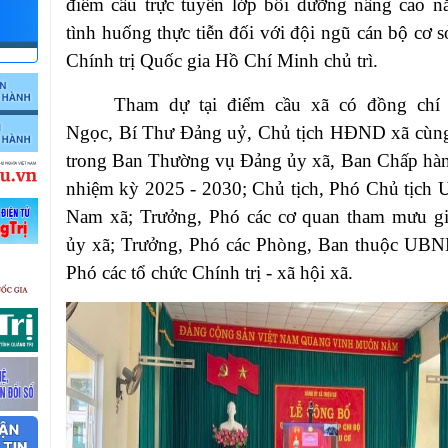
điểm cầu trực tuyến lớp bồi dưỡng nâng cao nă
tình huống thực tiễn đối với đội ngũ cán bộ cơ 
Chính trị Quốc gia Hồ Chí Minh chủ trì.
Tham dự tại điểm cầu xã có đồng ch
Ngọc, Bí Thư Đảng uỷ, Chủ tịch HĐND xã cùng
trong Ban Thường vụ Đảng ủy xã, Ban Chấp hà
nhiệm kỳ 2025 - 2030; Chủ tịch, Phó Chủ tịc
Nam xã; Trưởng, Phó các cơ quan tham mưu g
ủy xã; Trưởng, Phó các Phòng, Ban thuộc UBN
Phó các tổ chức Chính trị - xã hội xã.