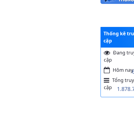
Thống kê tr
cập
Đang tru
cập
Hôm nay
Tổng truy
cập
1.878.