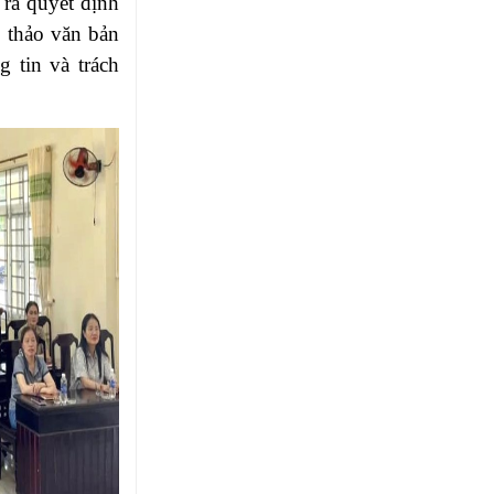
 ra quyết định
n thảo văn bản
g tin và trách