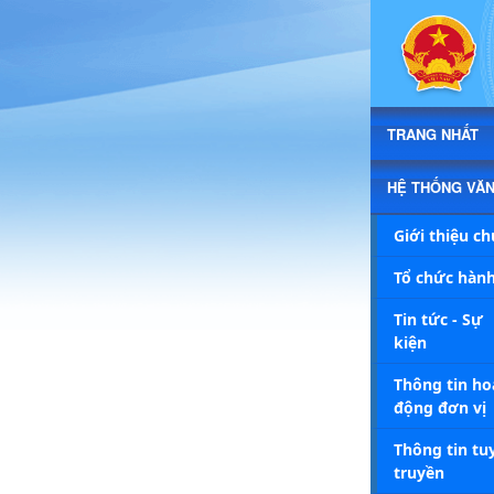
Chi tiết tin - Xã Triệu Cơ
TRANG NHẤT
HỆ THỐNG VĂ
Giới thiệu c
Tổ chức hành
Tin tức - Sự
kiện
Thông tin ho
động đơn vị
Thông tin tu
truyền