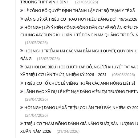
TRƯỜNG THPT VĨNH ĐỊNH
(21/05/2026)
LỄ CÔNG BỐ QUYẾT ĐỊNH THÀNH LẬP CHI BỘ TRẠM Y TẾ XÃ
ĐẢNG UỶ XÃ TRIỆU CƠ TRAO HUY HIỆU ĐẢNG ĐỢT 19/5/2026
HỘI NGHỊ LẤY Ý KIẾN CỘNG ĐỒNG DÂN CƯ VỀ ĐỒ ÁN ĐIỀU 
CHUNG XÂY DỰNG KHU KINH TẾ ĐÔNG NAM QUẢNG TRỊ ĐẾN 
(13/05/2026)
HỘI NGHỊ TRIỂN KHAI CÁC VĂN BẢN NGHỊ QUYẾT, QUY ĐỊNH,
ĐẢNG
(13/05/2026)
ĐẠI HỘI ĐẠI BIỂU HỘI CHỮ THẬP ĐỎ, NGƯỜI KHUYẾT TẬT VÀ 
XÃ TRIỆU CƠ LẦN THỨ I, NHIỆM KỲ 2026 – 2031
(05/05/2026)
TRIỆU CƠ TỔ CHỨC LỄ VIẾNG TRI ÂN CÁC ANH HÙNG LIỆT SĨ
LÃNH ĐẠO XÃ DỰ LỄ KẾT NẠP ĐẢNG VIÊN TẠI TRƯỜNG THPT 
(29/04/2026)
HỘI NGHỊ ĐẢNG UỶ XÃ TRIỆU CƠ LẦN THỨ BẢY, NHIỆM KỲ 202
(24/04/2026)
TRIỆU CƠ THĂM ĐỒNG ĐÁNH GIÁ NĂNG SUẤT, SẢN LƯỢNG 
XUÂN NĂM 2026
(21/04/2026)