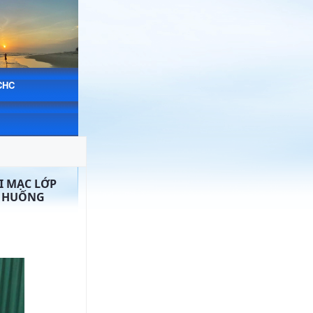
CHC
I MẠC LỚP
H HUỐNG