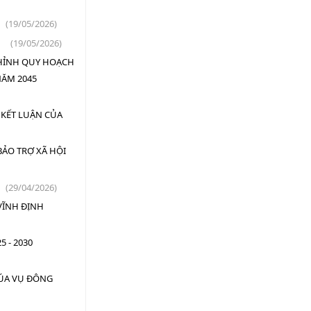
(19/05/2026)
(19/05/2026)
CHỈNH QUY HOẠCH
NĂM 2045
 KẾT LUẬN CỦA
BẢO TRỢ XÃ HỘI
(29/04/2026)
VĨNH ĐỊNH
5 - 2030
LÚA VỤ ĐÔNG