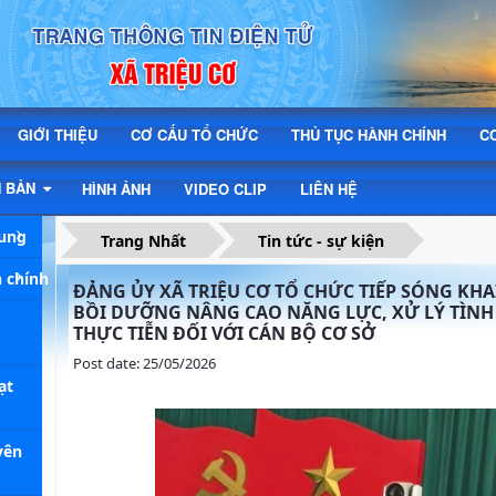
GIỚI THIỆU
CƠ CẤU TỔ CHỨC
THỦ TỤC HÀNH CHÍNH
C
N BẢN
HÌNH ẢNH
VIDEO CLIP
LIÊN HỆ
hung
Trang Nhất
Tin tức - sự kiện
 chính
ĐẢNG ỦY XÃ TRIỆU CƠ TỔ CHỨC TIẾP SÓNG KHA
BỒI DƯỠNG NÂNG CAO NĂNG LỰC, XỬ LÝ TÌN
THỰC TIỄN ĐỐI VỚI CÁN BỘ CƠ SỞ
Post date: 25/05/2026
ạt
yên