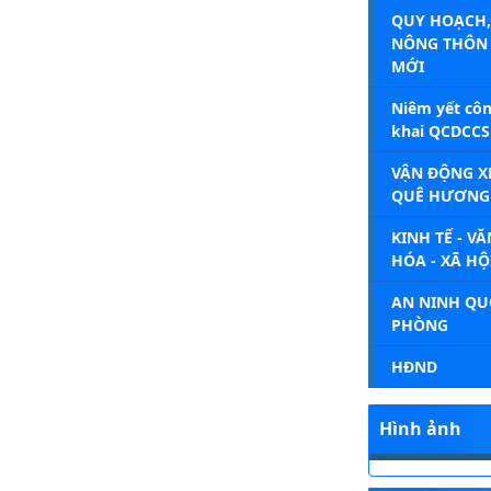
QUY HOẠCH,
NÔNG THÔN
MỚI
Niêm yết cô
khai QCDCCS
VẬN ĐỘNG X
QUÊ HƯƠNG
KINH TẾ - VĂ
HÓA - XÃ HỘ
AN NINH QU
PHÒNG
HĐND
Hình ảnh