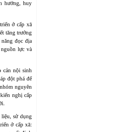
nh hướng, huy
riển ở cấp xã
ết tăng trưởng
ỹ năng đọc địa
 nguồn lực và
 cản nội sinh
háp đột phá để
g nhóm nguyên
 kiến nghị cấp
ới.
liệu, sử dụng
riển ở cấp xã: