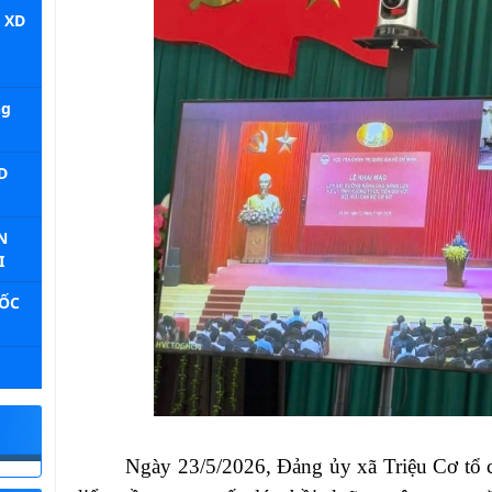
 XD
ng
D
N
I
ỐC
Ngày 23/5/2026, Đảng ủy xã Triệu Cơ tổ c