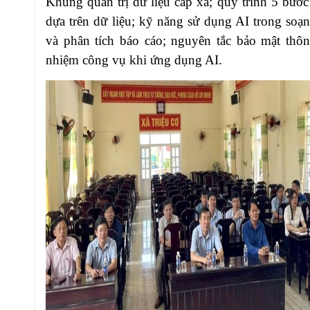
Khung quản trị dữ liệu cấp xã; quy trình 5 bước
dựa trên dữ liệu; kỹ năng sử dụng AI trong soạ
và phân tích báo cáo; nguyên tắc bảo mật thôn
nhiệm công vụ khi ứng dụng AI.