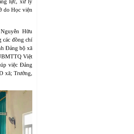
ng lực, xử lý
sở do Học viện
í Nguyễn Hữu
 các đồng chí
nh Đảng bộ xã
h UBMTTQ Việt
iúp việc Đảng
D xã; Trưởng,