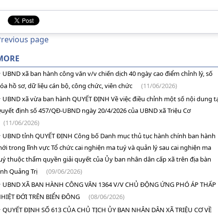
Previous page
MORE
UBND xã ban hành công văn v/v chiến dịch 40 ngày cao điểm chỉnh lý, số
óa hồ sơ, dữ liệu cán bộ, công chức, viên chức
(11/06/2026)
UBND xã vừa ban hành QUYẾT ĐỊNH Về việc điều chỉnh một số nội dung tạ
uyết định số 457/QĐ-UBND ngày 20/4/2026 của UBND xã Triệu Cơ
(11/06/2026)
UBND tỉnh QUYẾT ĐỊNH Công bố Danh mục thủ tục hành chính ban hành
ới trong lĩnh vực Tổ chức cai nghiện ma tuý và quản lý sau cai nghiện ma
uý thuộc thẩm quyền giải quyết của Ủy ban nhân dân cấp xã trên địa bàn
ỉnh Quảng Trị
(09/06/2026)
UBND XÃ BAN HÀNH CÔNG VĂN 1364 V/V CHỦ ĐỘNG ỨNG PHÓ ÁP THẤP
HIỆT ĐỚI TRÊN BIỂN ĐÔNG
(08/06/2026)
QUYẾT ĐỊNH SỐ 613 CỦA CHỦ TỊCH ỦY BAN NHÂN DÂN XÃ TRIỆU CƠ VỀ