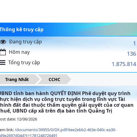
Thống kê truy cập
Đang truy cập
1
Hôm nay
136
Tổng truy cập
1.875.814
Trang Nhất
CCHC
UBND tỉnh ban hành QUYẾT ĐỊNH Phê duyệt quy trình
thực hiện dịch vụ công trực tuyến trong lĩnh vực Tài
chính đất đai thuộc thẩm quyền giải quyết của cơ quan
Thuế, UBND cấp xã trên địa bàn tỉnh Quảng Trị
ost date: 12/06/2026
em link:
/documents/39955/0/DX.pdf/6ee2ebb2-463e-040c-ea30-
d9e2697d04d?t=1781248726491