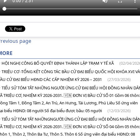
Previous page
MORE
HỘI NGHỊ CÔNG BỐ QUYẾT ĐỊNH THÀNH LẬP TRẠM Y TẾ XÃ
(02/04/202
TRIỆU CƠ -TỔNG KẾT CÔNG TÁC BẦU CỬ ĐẠI BIỂU QUỐC HỘI KHÓA XVI VÀ
ẦU CỬ ĐẠI BIỂU HĐND CÁC CẤP NHIỆM KỲ 2026 – 2031
(27/03/2026)
TIỂU SỬ TÓM TẮT NHỮNG NGƯỜI ỨNG CỬ ĐẠI BIỂU HỘI ĐỒNG NHÂN DÂ
Ã TRIỆU CƠ, NHIỆM KỲ 2026-2031. 🇻🇳 ĐƠN VỊ BẦU CỬ SỐ 01 Gồm 06 thôn:
ồng Tâm 1, Đồng Tâm 2, An Trú, An Hưng, Tài Lương, Phú Liêu Số ứng viên
ại biểu HĐND: 08 người Số đại biểu được bầu: 05 người
(12/03/2026)
TIỂU SỬ TÓM TẮT NHỮNGNGƯỜI ỨNG CỬ ĐẠI BIỂU HỘI ĐỒNG NHÂN DÂ
Ã TRIỆU CƠ, NHIỆM KỲ 2026-2031. 🇻🇳 ĐƠN VỊ BẦU CỬ SỐ 04 Gồm 05 thôn:
hôn 1, Thôn 2, Thôn Ba Tư, Thôn 5. Thôn 6 Số ứng viên đại biểu HĐND: 08