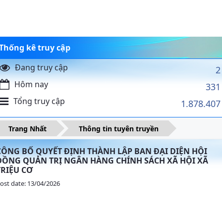
Thống kê truy cập
Đang truy cập
2
Hôm nay
331
Tổng truy cập
1.878.407
Trang Nhất
Thông tin tuyên truyền
CÔNG BỐ QUYẾT ĐỊNH THÀNH LẬP BAN ĐẠI DIỆN HỘI
ĐỒNG QUẢN TRỊ NGÂN HÀNG CHÍNH SÁCH XÃ HỘI XÃ
TRIỆU CƠ
ost date: 13/04/2026