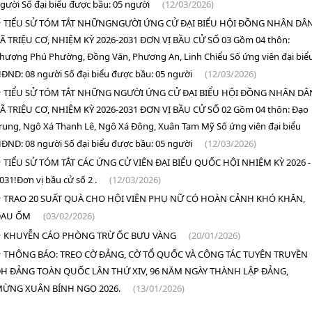
gười Số đại biểu được bầu: 05 người
(12/03/2026)
TIỂU SỬ TÓM TẮT NHỮNGNGƯỜI ỨNG CỬ ĐẠI BIỂU HỘI ĐỒNG NHÂN DÂ
Ã TRIỆU CƠ, NHIỆM KỲ 2026-2031 ĐƠN VỊ BẦU CỬ SỐ 03 Gồm 04 thôn:
hượng Phú Phường, Đồng Văn, Phương An, Linh Chiểu Số ứng viên đại biể
ĐND: 08 người Số đại biểu được bầu: 05 người
(12/03/2026)
TIỂU SỬ TÓM TẮT NHỮNG NGƯỜI ỨNG CỬ ĐẠI BIỂU HỘI ĐỒNG NHÂN DÂ
Ã TRIỆU CƠ, NHIỆM KỲ 2026-2031 ĐƠN VỊ BẦU CỬ SỐ 02 Gồm 04 thôn: Đạo
rung, Ngô Xá Thanh Lê, Ngô Xá Đông, Xuân Tam Mỹ Số ứng viên đại biểu
ĐND: 08 người Số đại biểu được bầu: 05 người
(12/03/2026)
TIỂU SỬ TÓM TẮT CÁC ỨNG CỬ VIÊN ĐẠI BIỂU QUỐC HỘI NHIỆM KỲ 2026 -
031!Đơn vị bầu cử số 2 .
(12/03/2026)
TRAO 20 SUẤT QUÀ CHO HỘI VIÊN PHỤ NỮ CÓ HOÀN CẢNH KHÓ KHĂN,
ĐAU ỐM
(03/02/2026)
KHUYỄN CÁO PHÒNG TRỪ ỐC BƯU VÀNG
(20/01/2026)
THÔNG BÁO: TREO CỜ ĐẢNG, CỜ TỔ QUỐC VÀ CÔNG TÁC TUYÊN TRUYỀN
H ĐẢNG TOÀN QUỐC LÂN THỨ XIV, 96 NĂM NGÀY THÀNH LẬP ĐẢNG,
ỪNG XUÂN BÍNH NGỌ 2026.
(13/01/2026)