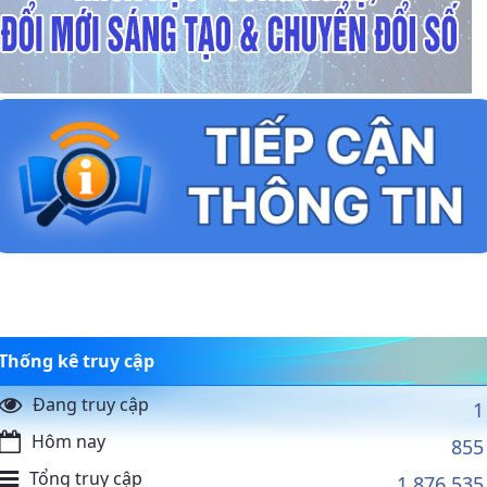
Thống kê truy cập
Đang truy cập
1
Hôm nay
855
Tổng truy cập
1.876.535