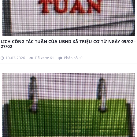
LỊCH CÔNG TÁC TUẦN CỦA UBND XÃ TRIỆU CƠ TỪ NGÀY 09/02 -
27/02
10-02-2026
Đã xem: 61
Phản hồi: 0