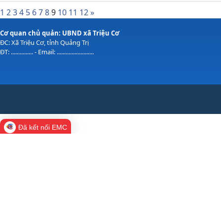
1
2
3
4
5
6
7
8
9
10
11
12
»
Cơ quan chủ quản: UBND xã Triệu Cơ
ĐC: Xã Triệu Cơ, tỉnh Quảng Trị
ĐT: ............... - Email: .........................
Đã kết nối EMC