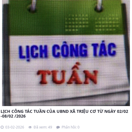
LỊCH CÔNG TÁC TUẦN CỦA UBND XÃ TRIỆU CƠ TỪ NGÀY 02/02
-08/02 /2026
03-02-2026
Đã xem: 49
Phản hồi: 0