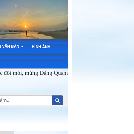
G VĂN BẢN
HÌNH ẢNH
ổi mới, mừng Đảng Quang Vinh, Mừng Xuân Ất Tỵ 2025!