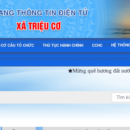
HỆ THỐN
CƠ CẤU TỔ CHỨC
THỦ TỤC HÀNH CHÍNH
CCHC
Mừng quê hương đất nước đ