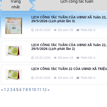
Trang
Lịch công tác tuần
nhất
LỊCH CÔNG TÁC TUẦN CỦA UBND XÃ Tuần 22, 
29/5/2026 (Lịch phát lần 3)
28-05-2026
Đã xem: 28
Phản hồi: 0
LỊCH CÔNG TÁC TUẦN CỦA UBND XÃ Tuần 22, 
29/5/2026 (Lịch phát lần 2)
26-05-2026
Đã xem: 24
Phản hồi: 0
LỊCH CÔNG TÁC TUẦN 22 CỦA UBND XÃ TRIỆU 
25-05-2026
Đã xem: 24
Phản hồi: 0
«
1
2
3
4
5
6
7
8
9
10
11
12
»